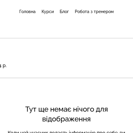
Головна
Курси
Блог
Робота з тренером
 р.
Тут ще немає нічого для
відображення
Коли цей учасник додасть інформацію про себе, ви