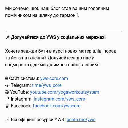
Ми хочемо, щоб наш блог став вашим головним 
помічником на шляху до гармонії.
📌 Долучайтеся до YWS у соціальних мережах!
Хочете завжди бути в курсі нових матеріалів, порад 
та йога-натхнення? Долучайтеся до нас у 
соцмережах, де ми ділимося найцікавішим:
⠀
🌐 Сайт системи: 
yws-core.com
📣 Telegram: 
t.me/yws_core
🎬 YouTube: 
youtube.com/yogaworkoutsystem
📍 Instagram: 
instagram.com/yws_core
📘 Facebook: 
facebook.co
m
/ywscore
⠀
🔗 Всі офіційні ресурси YWS: 
bento.me/yws