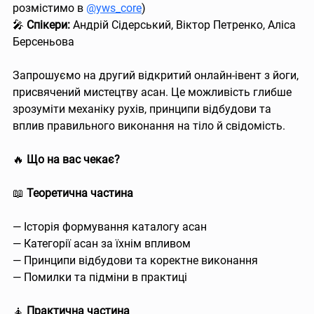
розмістимо в 
@yws_core
)
🎤 
Спікери:
 Андрій Сідерський, Віктор Петренко, Аліса 
Берсеньова
Запрошуємо на другий відкритий онлайн-івент з йоги, 
присвячений мистецтву асан. Це можливість глибше 
зрозуміти механіку рухів, принципи відбудови та 
вплив правильного виконання на тіло й свідомість.
🔥 
Що на вас чекає?
📖 
Теоретична частина
— Історія формування каталогу асан
— Категорії асан за їхнім впливом
— Принципи відбудови та коректне виконання
— Помилки та підміни в практиці
🧘 
Практична частина