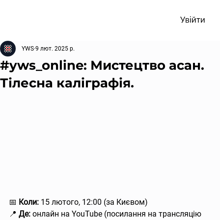
Увійти
YWS
9 лют. 2025 р.
#yws_online: Мистецтво асан.
Тілесна каліграфія.
📅 
Коли:
 15 лютого, 12:00 (за Києвом)
📍 
Де:
 онлайн на YouTube (посилання на трансляцію 