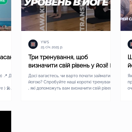
YWS
25 січ. 2025 р.
асан.
Три тренування, щоб
Щ
визначити свій рівень у йозі! 🧘‍♀️
й
г
Досі вагаєтесь, чи варто почати займатися
Я
йогою? Спробуйте наші короткі тренування
пр
 ) 🎤
, які допоможуть вам визначити свій рівень
очі
і...
In