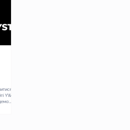
литися
йті YWS
демо: