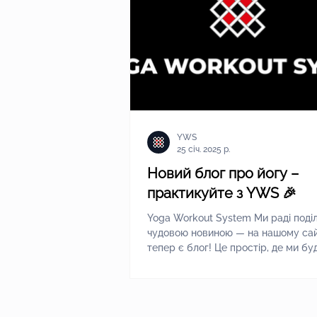
YWS
25 січ. 2025 р.
Новий блог про йогу –
практикуйте з YWS 🎉
Yoga Workout System Ми раді поді
чудовою новиною — на нашому са
тепер є блог! Це простір, де ми бу
Ділитися корисними...