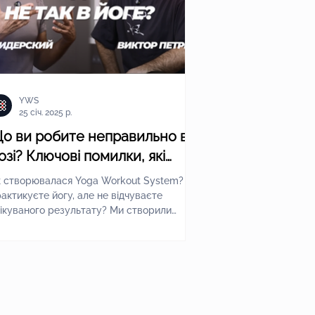
YWS
25 січ. 2025 р.
о ви робите неправильно в
озі? Ключові помилки, які
альмують ваш прогрес
к створювалася Yoga Workout System? Ви
актикуєте йогу, але не відчуваєте
куваного результату? Ми створили
ception Yoga Workout...