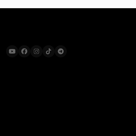
[INCEPTION]
Продукти
Awakening
Transformation
Harmony
Expansion
© 2024 – ФОП Сідерський Андрій Володимирович. Всі права за