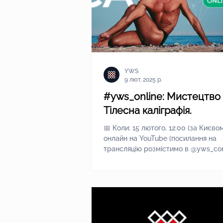
YWS
9 лют. 2025 р.
#yws_online: Мистецтво 
Тілесна каліграфія.
📅 Коли: 15 лютого, 12:00 (за Києвом) 📍 Де:
онлайн на YouTube (посилання на
трансляцію розмістимо в @yws_core
Спікери: Андрій...