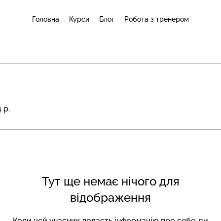
Головна
Курси
Блог
Робота з тренером
 р.
Тут ще немає нічого для
відображення
Коли цей учасник додасть інформацію про себе, ви