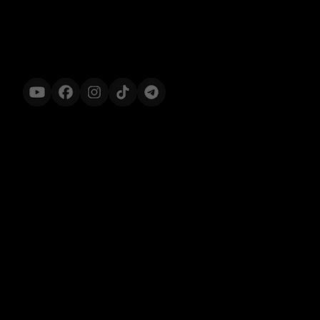
[INCEPTION]
Продукти
Інформація
Awakening
Угода користувача
Transformation
Cookie політика
Harmony
FAQ
Expansion
Політика конфіденційності