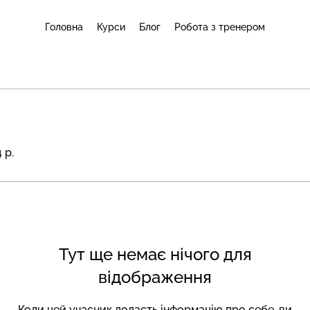
Головна
Курси
Блог
Робота з тренером
 р.
Тут ще немає нічого для
відображення
Коли цей учасник додасть інформацію про себе, ви