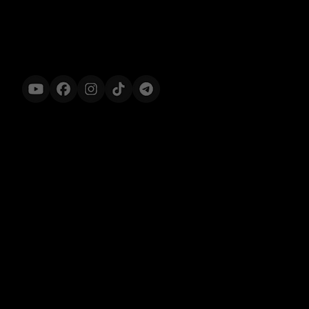
[INCEPTION]
Продукти
Інформація
Awakening
Угода користувача
Transformation
Cookie політика
Harmony
FAQ
Expansion
Політика конфіденційності